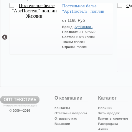
Постельное белье
й
"АртПостель" поплин
Жаклин
от 1168 Руб
Бренд:
АртПостель
Плотность:
115 гр/м2
Состав:
100% хлопок
Ткань:
поплин
Страна:
Россия
О компании
Каталог
Контакты
Новинки
© 2009—2016
Ответы на вопросы
Хиты продаж
Отзывы о нас
Клиенты советуют
Вакансии
Распродажа
Акции