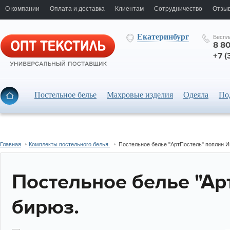
О компании
Оплата и доставка
Клиентам
Сотрудничество
Отзыв
Екатеринбург
Беспл
8 8
+7 (
Постельное белье
Махровые изделия
Одеяла
По
Главная
Комплекты постельного белья
Постельное белье "АртПостель" поплин И
Постельное белье "Ар
бирюз.