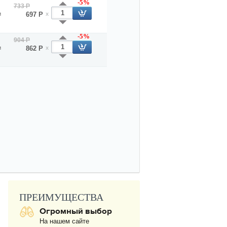
-5%
733 Р
и
697 Р
x
-5%
904 Р
и
862 Р
x
ПРЕИМУЩЕСТВА
Огромный выбор
На нашем сайте