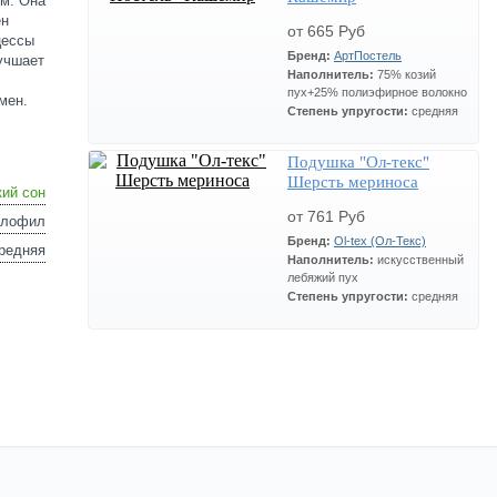
м. Она
ен
от 665 Руб
цессы
Бренд:
АртПостель
лучшает
Наполнитель:
75% козий
пух+25% полиэфирное волокно
мен.
Степень упругости:
средняя
Подушка "Ол-текс"
Шерсть мериноса
кий сон
от 761 Руб
ллофил
Бренд:
Ol-tex (Ол-Текс)
редняя
Наполнитель:
искусственный
лебяжий пух
Степень упругости:
средняя