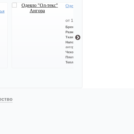
Одеяло "Ол-текс" Ангора
ья
от 1612 Руб
Бренд:
Ol-tex (Ол-Текс)
Размер:
140*205 см.
Ткань чехла:
страйп-сатин
Наполнитель:
шерсть
ангорской козы
Чехол:
100% хлопок
Плотность:
300 гр/м2
Теплота:
Всесезонное
ество