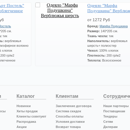
Арт Постель"
Одеяло "Марфа
облегченное
Подушкина" Верблюж
шерсть
уб
от 1272 Руб
Постель
Бренд:
Марфа Подушкина
*205 см.
Размер:
140*205 см.
а:
тик
Ткань чехла:
тик
ль:
верблюжья
Наполнитель:
верблюжья
лиэфирное волокно
шерсть+ полиэстер
 хлопок
Чехол:
100% хлопок
:
200 гр/м2
Плотность:
200 гр/м2
легченное
Теплота:
Всесезонное
и
Каталог
Клиентам
Сотруднич
Новинки
Заключение договора
Наши партнеры
осы
Хиты продаж
Система скидок
Поставщикам
Клиенты советуют
Способы оплаты
Тендеры
Распродажа
Условия доставки
Сетям
Акции
Возврат товара
Дилерам