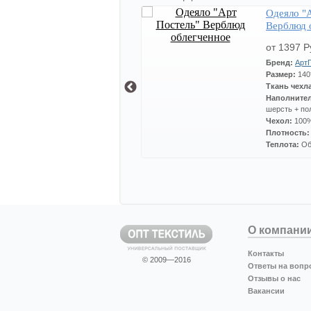
Подушка "Мягкий сон"
Одеяло "
Овечья шерсть (цвета в
Верблюд 
ассортименте)
от 333 Руб
от 1397 Р
Бренд:
Мягкий сон
Бренд:
Арт
Наполнитель:
Размер:
140
силиконизированное волокно
Ткань чехл
Степень упругости:
средняя
Наполните
шерсть + по
Чехол:
100%
Плотность
Теплота:
Об
О компани
Контакты
© 2009—2016
Ответы на вопр
Отзывы о нас
Вакансии