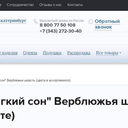
м
Сотрудничество
Отзывы о нас
Контакты
катеринбург
Обратный
Бесплатный звонок по России
8 800 77 50 108
звонок
+7 (343) 272-30-40
 изделия
Одеяла
Подушки
Распродажа
Все товары
сон" Верблюжья шерсть (цвета в ассортименте)
гкий сон" Верблюжья ш
те)