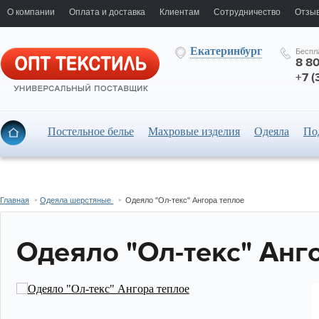
О компании
Оплата и доставка
Клиентам
Сотрудничество
Отзыв
Екатеринбург
Беспл
8 8
+7 (
Постельное белье
Махровые изделия
Одеяла
По
Главная
Одеяла шерстяные
Одеяло "Ол-текс" Ангора теплое
Одеяло "Ол-текс" Анг