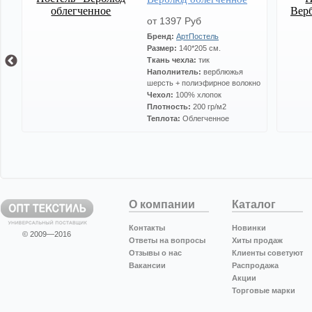
от 1397 Руб
Бренд:
АртПостель
Размер:
140*205 см.
Ткань чехла:
тик
ья
Наполнитель:
верблюжья
шерсть + полиэфирное волокно
Чехол:
100% хлопок
Плотность:
200 гр/м2
Теплота:
Облегченное
О компании
Каталог
Контакты
Новинки
© 2009—2016
Ответы на вопросы
Хиты продаж
Отзывы о нас
Клиенты советуют
Вакансии
Распродажа
Акции
Торговые марки