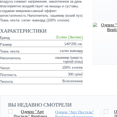
воздуха снимает напряжение, накопленное за день
благоприятно воздействует на мышцы и суставы,
создавая микромассажный эффект
антистатичность Наполнитель: кашемир (козий пух)
Ткань чехла: сатин -жаккард (100% хлопок)
ХАРАКТЕРИСТИКИ
Ecotex (Экотекс)
Бренд
140*205 см.
Размер
сатин жаккард
Ткань чехла
кашемир (шерсть
Наполнитель
горной козы)
100% хлопок
Чехол
300 гр/м2
Плотность
Всесезонное
Теплота
ВЫ НЕДАВНО СМОТРЕЛИ
Одеяло "Арт Постель"
Верблюд облегченное