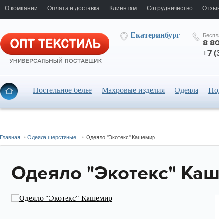
О компании
Оплата и доставка
Клиентам
Сотрудничество
Отзыв
Екатеринбург
Беспл
8 8
+7 (
Постельное белье
Махровые изделия
Одеяла
По
Главная
Одеяла шерстяные
Одеяло "Экотекс" Кашемир
Одеяло "Экотекс" Ка