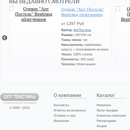
ВЫ НЕДАВНО СМОТРЕЛИ
Одеяло "Арт Постель"
Верблюд облегченное
от 1397 Руб
Бренд:
АртПостель
Размер:
140*205 см.
Ткань чехла:
тик
Наполнитель:
верблюжья
шерсть + полиэфирное волокно
Чехол:
100% хлопок
Плотность:
200 гр/м2
Теплота:
Облегченное
О компании
Каталог
Контакты
Новинки
© 2009—2016
Ответы на вопросы
Хиты продаж
Отзывы о нас
Клиенты советуют
Вакансии
Распродажа
Акции