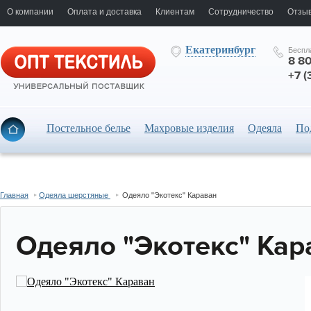
О компании
Оплата и доставка
Клиентам
Сотрудничество
Отзыв
Екатеринбург
Беспл
8 8
+7 (
Постельное белье
Махровые изделия
Одеяла
По
Главная
Одеяла шерстяные
Одеяло "Экотекс" Караван
Одеяло "Экотекс" Кар