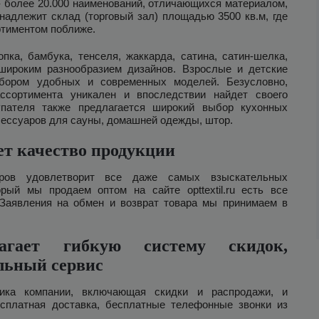
 - более 20.000 наименований, отличающихся материалом,
надлежит склад (торговый зал) площадью 3500 кв.м, где
ртиментом поближе.
ка, бамбука, тенселя, жаккарда, сатина, сатин-шелка,
широким разнообразием дизайнов. Взрослые и детские
бором удобных и современных моделей. Безусловно,
ссортимента уникален и впоследствии найдет своего
упателя также предлагается широкий выбор кухонных
сессуаров для сауны, домашней одежды, штор.
ет качество продукции
аров удовлетворит все даже самых взыскательных
орый мы продаем оптом на сайте opttextil.ru есть все
Заявления на обмен и возврат товара мы принимаем в
агает гибкую систему скидок,
льный сервис
ика компании, включающая скидки и распродажи, и
есплатная доставка, бесплатные телефонные звонки из