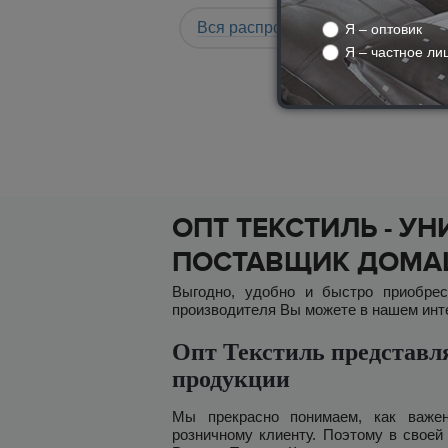
Размер:
дуэт
1679
x
Вся распродажа
Я – оптовик
3920
Артикул:
Размер:
евро
6100Б
3332
x
Я – частное ли
Артикул:
OD
ОПТ ТЕКСТИЛЬ - 
ПОСТАВЩИК ДОМАШ
Выгодно, удобно и быстро приобре
производителя Вы можете в нашем интерн
Опт Текстиль представл
продукции
Мы прекрасно понимаем, как важен
розничному клиенту. Поэтому в свое