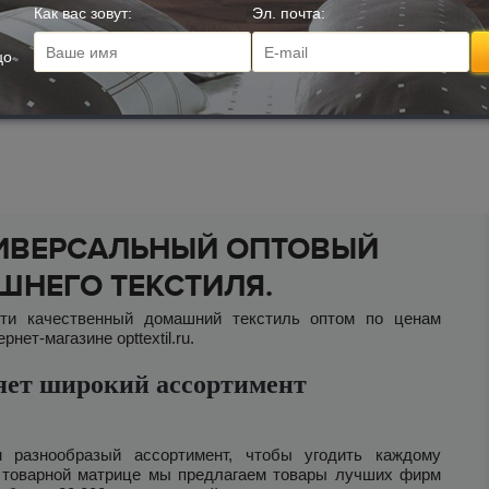
Как вас зовут:
Эл. почта:
541
Размер:
50*90 см.
433
x
Артикул:
Boyamy
цо
966
Размер:
70*140 см.
773
x
Артикул:
Boyamy
УНИВЕРСАЛЬНЫЙ ОПТОВЫЙ
НЕГО ТЕКСТИЛЯ.
сти качественный домашний текстиль оптом по ценам
ет-магазине opttextil.ru.
яет широкий ассортимент
 разнообразый ассортимент, чтобы угодить каждому
й товарной матрице мы предлагаем товары лучших фирм