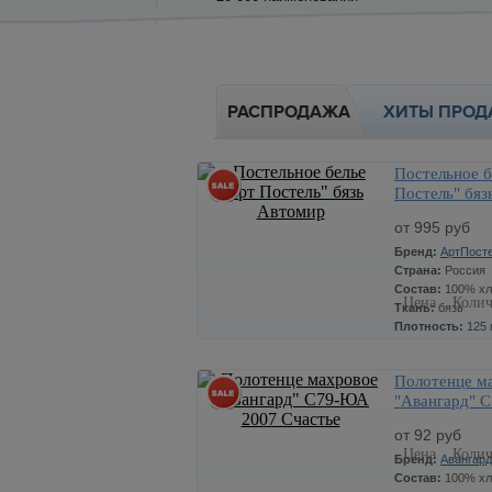
РАСПРОДАЖА
ХИТЫ ПРОД
Постельное б
Постель" бяз
от 995 руб
Бренд:
АртПост
Страна:
Россия
Состав:
100% хл
Цена
Колич
Ткань:
бязь
Плотность:
125 
Цвет:
Фиолетов
Полотенце м
Размер:
1,5 сп.
"Авангард" 
995
x
2007 Счастье
Артикул:
100 Детский
от 92 руб
Цена
Колич
Бренд:
Авангард
Состав:
100% хл