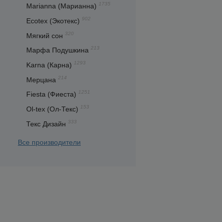
1735
Marianna (Марианна)
902
Ecotex (Экотекс)
320
Мягкий сон
213
Марфа Подушкина
1293
Karna (Карна)
214
Мерцана
1251
Fiesta (Фиеста)
153
Ol-tex (Ол-Текс)
333
Текс Дизайн
Все производители