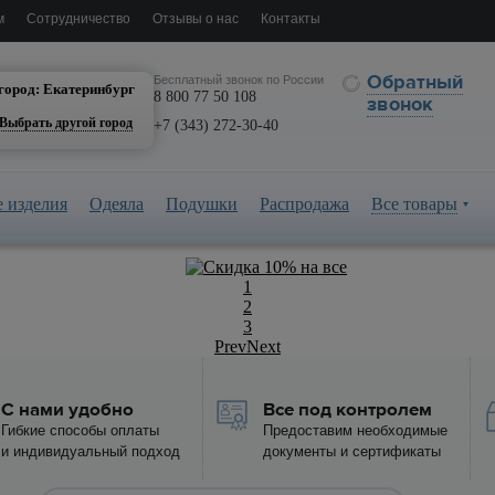
м
Сотрудничество
Отзывы о нас
Контакты
катеринбург
Обратный
Бесплатный звонок по России
город: Екатеринбург
8 800 77 50 108
звонок
Выбрать другой город
+7 (343) 272-30-40
 изделия
Одеяла
Подушки
Распродажа
Все товары
1
2
3
Prev
Next
С нами удобно
Все под контролем
Гибкие способы оплаты
Предоставим необходимые
и индивидуальный подход
документы и сертификаты