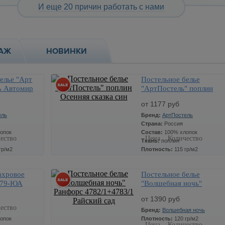
И еще 20 причин работать с нами
АЖ
НОВИНКИ
елье "Арт
Постельное белье
ь Автомир
"АртПостель" поплин
Осенняя сказка син
от 1177 руб
ель
Бренд:
АртПостель
Страна:
Россия
опок
Состав:
100% хлопок
ество
Цена
Количество
Ткань:
поплин
гр/м2
Плотность:
115 гр/м2
ый
Цвет:
Оранжевый
ахровое
Постельное белье
1453
Размер:
1,5 сп.
С79-ЮА
"Волшебная ночь"
1177
x
Ранфорс 4782/1+4783/1
Артикул:
902
от 1390 руб
Райский сад
ество
Бренд:
Волшебная ночь
опок
Плотность:
120 гр/м2
Цена
Количество