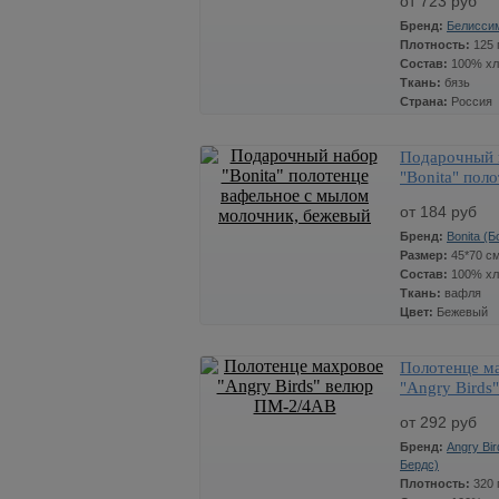
от 723 руб
Артикул:
Bonita
Бренд:
Белисси
Плотность:
125 
Состав:
100% хл
Ткань:
бязь
Страна:
Россия
Подарочный 
Цена
Колич
СТОП ЦЕНА
"Bonita" пол
Размер:
1,5 сп.
723
вафельное с
x
от 184 руб
Артикул:
1100А/1150А
молочник, б
Бренд:
Bonita (Б
Размер:
45*70 см
Состав:
100% хл
Ткань:
вафля
Цвет:
Бежевый
Полотенце м
Цена
Колич
СТОП ЦЕНА
"Angry Birds
Размер:
45*70 см.
184
ПМ-2/4АВ
x
от 292 руб
Бренд:
Angry Bir
Бердс)
Плотность:
320 