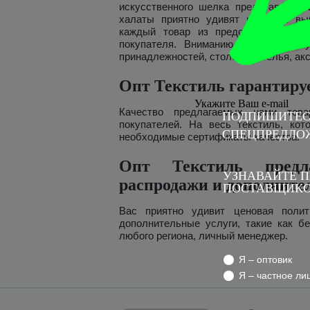
искусственного шелка представлено 
халаты приятно удивят широким вы
каждый товар из представленного а
покупателя. Вниманию оптового пок
принадлежностей, столового белья, ак
Опт Текстиль гарантиру
Укажите Ваш e-mail
Качество предлагаемых нами тов
ПОДПИШИТЕС
покупателей. На весь текстиль, кот
СПЕЦПРЕДЛО
необходимые сертификаты качества.
Опт Текстиль предл
УЗНАВАЙТЕ П
распродажи и дополните
ПОСТАВЩИКО
Вас приятно удивит ценовая полит
дополнительные услуги, такие как б
любого региона, личный менеджер.
Я – оптовик
Я – частное ли