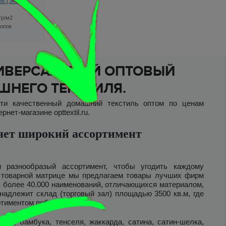
ds (Энгри
гр/м2
опок
ество
УНИВЕРСАЛЬНЫЙ ОПТОВЫЙ
НЕГО ТЕКСТИЛЯ.
сти качественный домашний текстиль оптом по ценам
ет-магазине opttextil.ru.
яет широкий ассортимент
 разнообразый ассортимент, чтобы угодить каждому
й товарной матрице мы предлагаем товары лучших фирм
 - более 40.000 наименований, отличающихся материалом,
надлежит склад (торговый зал) площадью 3500 кв.м, где
ртиментом поближе.
ка, бамбука, тенселя, жаккарда, сатина, сатин-шелка,