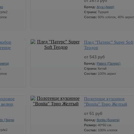
от 2673 руб
Артикул:
Lauren
мо
Бренд:
Arya (Ария)
гр/м2
Страна:
Турция
Цена
Количество
опок
Состав:
60% хлопок, 40% акрил
СТОП ЦЕНА
Размер:
70*140 см.
752
x
Артикул:
Lauren
Цена
Количество
набор
Плед "Патерс" Super Soft
ество
Размер:
200*220 см.
отенце
2673
Теодор
x
Артикул:
Хлопок
 мылом
от 543 руб
ежевый
онита)
Бренд:
Paters (Патерс)
.
Страна:
Китай
опок
Состав:
100% акрил
ахровое
Полотенце кухонное
ество
Цена
Количество
СТОП ЦЕНА
" велюр
"Bonita" Трио Желтый
Размер:
150*200 см.
543
x
от 61 руб
Артикул:
A-15
ds (Энгри
Бренд:
Bonita (Бонита)
Размер:
40*60 см.
гр/м2
Цена
Количество
Состав:
100% хлопок
СТОП ЦЕНА