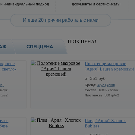
и индивидуальный подход
документы и сертификаты
И еще 20 причин работать с нами
ШОК ЦЕНА!
АЖ
СПЕЦЦЕНА
ахровое
Полотенце махровое
 светло-
"Ария" Lauren кремовый
от 351 руб
ия)
Бренд:
Arya (Ария)
амбук
Состав:
100% хлопок
гр/м2
Плотность:
380 гр/м2
елье
Плед "Ария" Хлопок
ество
Цена
Количество
СТОП ЦЕНА
бязь
Bubless
Размер:
50*90 см.
351
x