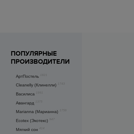
ПОПУЛЯРНЫЕ
ПРОИЗВОДИТЕЛИ
1821
АртПостель
1743
Cleanelly (Клинелли)
1991
Василиса
1375
Авангард
1756
Marianna (Марианна)
947
Ecotex (Экотекс)
414
Мягкий сон