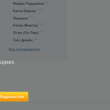
346
Марфа Подушкина
1316
Karna (Карна)
277
Мерцана
1284
Fiesta (Фиеста)
153
Ol-tex (Ол-Текс)
390
Текс Дизайн
Все производители
АКЦИЯХ