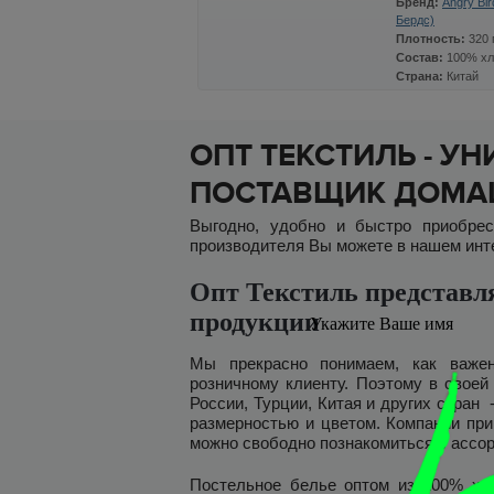
Бренд:
Angry Bir
Бердс)
Плотность:
320 
Состав:
100% хл
Страна:
Китай
Цвет:
Розовый
Цена
Колич
ОПТ ТЕКСТИЛЬ - 
СТОП ЦЕНА
Размер:
50*100 см.
ПОСТАВЩИК ДОМАШ
129
x
Артикул:
ПМ-1АВ
Выгодно, удобно и быстро приобре
производителя Вы можете в нашем интерн
Опт Текстиль представл
продукции
Укажите Ваше имя
Мы прекрасно понимаем, как важен
розничному клиенту. Поэтому в свое
России, Турции, Китая и других стран
размерностью и цветом. Компании при
можно свободно познакомиться с ассо
Постельное белье оптом из 100% хлоп