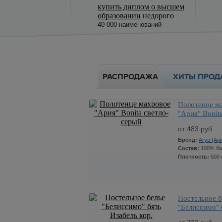
купить диплом о высшем
образовании
недорого
40 000 наименований
РАСПРОДАЖА
ХИТЫ ПРОД
Полотенце м
"Ария" Bonita
серый
от 483 руб
Бренд:
Arya (Ар
Состав:
100% б
Плотность:
500 
Постельное б
Цена
Колич
СТОП ЦЕНА
"Белиссимо" 
Размер:
70*140 см.
483
Изабель кор.
x